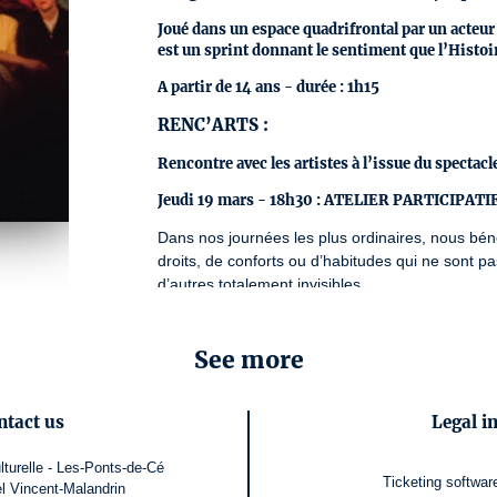
Joué dans un espace quadrifrontal par un acteur
est un sprint donnant le sentiment que l’Histoi
A partir de 14 ans - durée : 1h15
RENC’ARTS :
Rencontre avec les artistes à l’issue du spectacl
Jeudi 19 mars - 18h30 : ATELIER PARTICIPATIF 
Dans nos journées les plus ordinaires, nous bén
droits, de conforts ou d’habitudes qui ne sont pa
d’autres totalement invisibles.

Cet atelier propose un temps d’échanges, de je
privilèges aujourd’hui, comment ils influencent 
relations aux autres.

See more
Un moment bienveillant, accessible à toutes et to
ntact us
Legal i
► Nous vous invitons chaleureusement à parti
GRATUIT
, sans réservation nécessaire

ulturelle - Les-Ponts-de-Cé
Ticketing softwar
Pour plus de renseignements, merci de contacter 
el Vincent-Malandrin