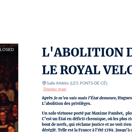
L'ABOLITION D
CLOSED
LE ROYAL VEL
Salle Athlétis
(
LES PONTS-DE-CÉ
)
Display map
Après
Je m’en vais mais l’État demeure
, Hugues
L’abolition des privilèges.
Un solo virtuose porté par Maxime Pambet, plong
C’est un État en déficit chronique, où les plus 
bout de nerfs, qui réclame justice et ne voit ri
déréglé. Telle est la France à l’été 1789. Jusqu’à 