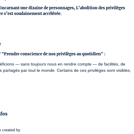
 incarnant une dizaine de personnages, L’abolition des privilèges
re s’est soudainement accélérée.
e
"Prendre conscience de nos privilèges au quotidien" :
éficions — sans toujours nous en rendre compte — de facilités, de 
s partagés par tout le monde. Certains de ces privilèges sont visibles, 
ux et d’expériences simples pour mieux comprendre ce que sont les 
nos vies, et ce qu’une prise de conscience peut changer dans nos 
us, pour réfléchir ensemble, partager nos vécus et ouvrir le 
nfos
ciper et à enrichir cette discussion collective !
e
created by
l'Accueil Culture au 02 41 79 45 94 ou par mail à : 